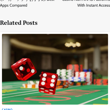
Apps Compared
With Instant Access
Related Posts
CASINO