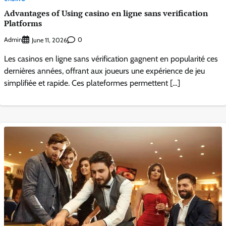
Advantages of Using casino en ligne sans verification
Platforms
Admin
0
June 11, 2026
Les casinos en ligne sans vérification gagnent en popularité ces
dernières années, offrant aux joueurs une expérience de jeu
simplifiée et rapide. Ces plateformes permettent […]