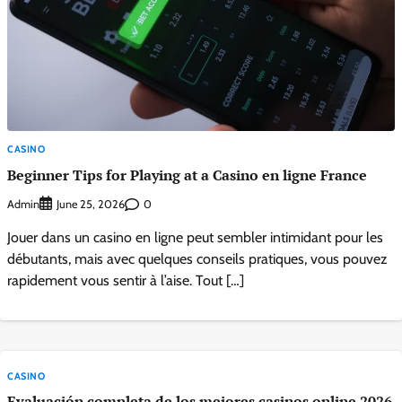
CASINO
Beginner Tips for Playing at a Casino en ligne France
Admin
0
June 25, 2026
Jouer dans un casino en ligne peut sembler intimidant pour les
débutants, mais avec quelques conseils pratiques, vous pouvez
rapidement vous sentir à l’aise. Tout […]
CASINO
Evaluación completa de los mejores casinos online 2026