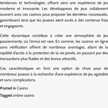
tendances et technologies, offrant ainsi une expérience de jeu
moderne et innovante. Les développeurs de jeux collaborent
souvent avec ces casinos pour proposer les dernières nouveautés,
garantissant ainsi que les joueurs aient accès à des contenus frais
et engageants.
Cette dynamique contribue à créer une atmosphère de jeu
passionnante, où l’ennui est rare. En somme, les casinos en ligne
sans vérification offrent de nombreux avantages, allant de la
rapidité d’accès à la protection de la vie privée, en passant par des
transactions plus fluides et des bonus attractifs.
Ces caractéristiques en font une option de choix pour de
nombreux joueurs à la recherche d’une expérience de jeu agréable
et sans complications.
Posted in
Casino
Tagged
online casino