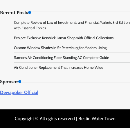
Recent Posts
Complete Review of Law of Investments and Financial Markets 3rd Edition
with Essential Topics
Explore Exclusive Kendrick Lamar Shop with Official Collections
Custom Window Shades in St Petersburg for Modern Living
Samons Air Conditioning Floor Standing AC Complete Guide
Air Conditioner Replacement That Increases Home Value
Sponsor
Dewapoker Official
Copyright © All rights reserved | Bestin Water Town