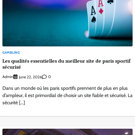
GAMBLING
Les qualités essentielles du meilleur site de paris sportif
sécurisé
Admin
0
June 22, 2026
Dans un monde où les paris sportifs prennent de plus en plus
d’ampleur, il est primordial de choisir un site fiable et sécurisé. La
sécurité […]