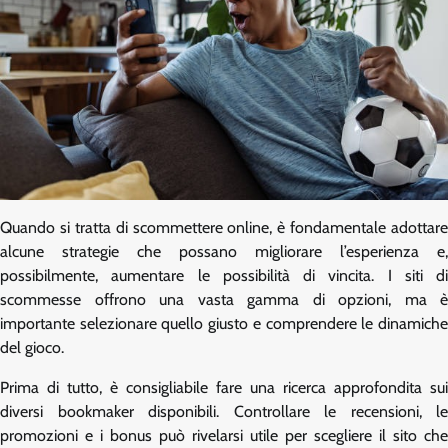
Quando si tratta di scommettere online, è fondamentale adottare
alcune strategie che possano migliorare l’esperienza e,
possibilmente, aumentare le possibilità di vincita. I siti di
scommesse offrono una vasta gamma di opzioni, ma è
importante selezionare quello giusto e comprendere le dinamiche
del gioco.
Prima di tutto, è consigliabile fare una ricerca approfondita sui
diversi bookmaker disponibili. Controllare le recensioni, le
promozioni e i bonus può rivelarsi utile per scegliere il sito che