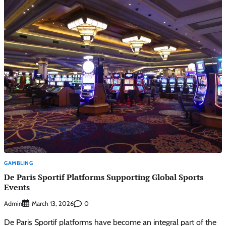
GAMBLING
De Paris Sportif Platforms Supporting Global Sports
Events
Admin
0
March 13, 2026
De Paris Sportif platforms have become an integral part of the