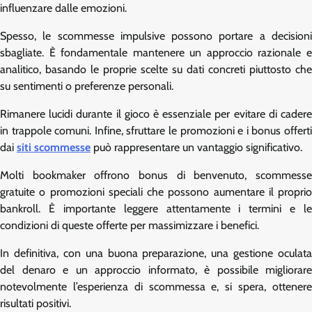
influenzare dalle emozioni.
Spesso, le scommesse impulsive possono portare a decisioni
sbagliate. È fondamentale mantenere un approccio razionale e
analitico, basando le proprie scelte su dati concreti piuttosto che
su sentimenti o preferenze personali.
Rimanere lucidi durante il gioco è essenziale per evitare di cadere
in trappole comuni. Infine, sfruttare le promozioni e i bonus offerti
dai
siti scommesse
può rappresentare un vantaggio significativo.
Molti bookmaker offrono bonus di benvenuto, scommesse
gratuite o promozioni speciali che possono aumentare il proprio
bankroll. È importante leggere attentamente i termini e le
condizioni di queste offerte per massimizzare i benefici.
In definitiva, con una buona preparazione, una gestione oculata
del denaro e un approccio informato, è possibile migliorare
notevolmente l’esperienza di scommessa e, si spera, ottenere
risultati positivi.