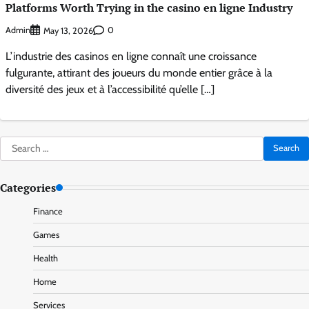
Platforms Worth Trying in the casino en ligne Industry
Admin
0
May 13, 2026
L’industrie des casinos en ligne connaît une croissance
fulgurante, attirant des joueurs du monde entier grâce à la
diversité des jeux et à l’accessibilité qu’elle […]
Search
for:
Categories
Finance
Games
Health
Home
Services