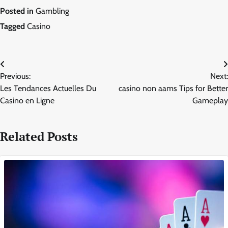
Posted in
Gambling
Tagged
Casino
Post
Previous:
Next:
navigation
Les Tendances Actuelles Du
casino non aams Tips for Better
Casino en Ligne
Gameplay
Related Posts