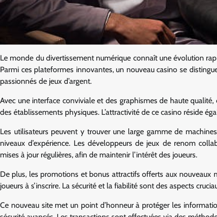
Le monde du divertissement numérique connaît une évolution rapid
Parmi ces plateformes innovantes, un nouveau casino se distingue 
passionnés de jeux d’argent.
Avec une interface conviviale et des graphismes de haute qualité, 
des établissements physiques. L’attractivité de ce casino réside ég
Les utilisateurs peuvent y trouver une large gamme de machines à
niveaux d’expérience. Les développeurs de jeux de renom collab
mises à jour régulières, afin de maintenir l’intérêt des joueurs.
De plus, les promotions et bonus attractifs offerts aux nouveaux m
joueurs à s’inscrire. La sécurité et la fiabilité sont des aspects cruc
Ce nouveau site met un point d’honneur à protéger les information
sécurité avancés. Les transactions sont effectuées via des méthodes 