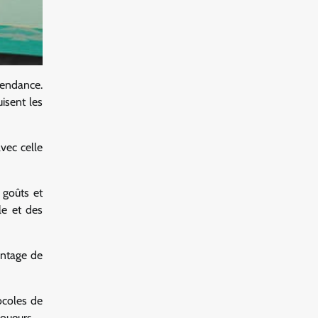
tendance.
isent les
vec celle
 goûts et
le et des
antage de
ocoles de
joueurs.