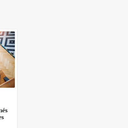
nés
es