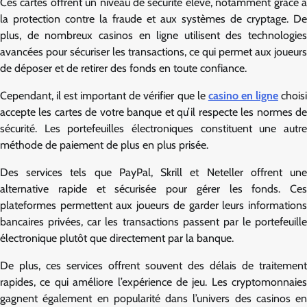
Ces cartes offrent un niveau de sécurité élevé, notamment grâce à
la protection contre la fraude et aux systèmes de cryptage. De
plus, de nombreux casinos en ligne utilisent des technologies
avancées pour sécuriser les transactions, ce qui permet aux joueurs
de déposer et de retirer des fonds en toute confiance.
Cependant, il est important de vérifier que le
casino en ligne
chois
accepte les cartes de votre banque et qu’il respecte les normes de
sécurité. Les portefeuilles électroniques constituent une autre
méthode de paiement de plus en plus prisée.
Des services tels que PayPal, Skrill et Neteller offrent une
alternative rapide et sécurisée pour gérer les fonds. Ces
plateformes permettent aux joueurs de garder leurs informations
bancaires privées, car les transactions passent par le portefeuille
électronique plutôt que directement par la banque.
De plus, ces services offrent souvent des délais de traitement
rapides, ce qui améliore l’expérience de jeu. Les cryptomonnaies
gagnent également en popularité dans l’univers des casinos en