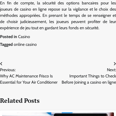
En fin de compte, la sécurité des options bancaires pour les
joueurs de casino en ligne repose sur la vigilance et le choix des
méthodes appropriées. En prenant le temps de se renseigner et
de choisir judicieusement, les joueurs peuvent profiter de leur
expérience de jeu tout en gardant leurs fonds en sécurité.
Posted in
Casino
Tagged
online casino
Post
Previous:
Next:
navigation
Why AC Maintenance Frisco Is
Important Things to Check
Essential for Your Air Conditioner
Before Joining a casino en ligne
Related Posts