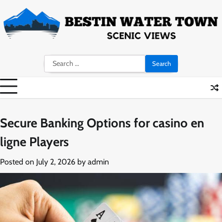
Skip
to
content
Search
for:
Secure Banking Options for casino en
ligne Players
Posted on
July 2, 2026
by
admin