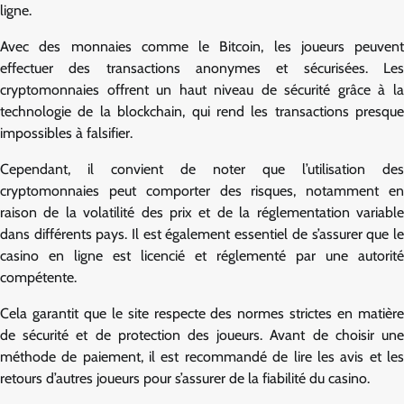
ligne.
Avec des monnaies comme le Bitcoin, les joueurs peuvent
effectuer des transactions anonymes et sécurisées. Les
cryptomonnaies offrent un haut niveau de sécurité grâce à la
technologie de la blockchain, qui rend les transactions presque
impossibles à falsifier.
Cependant, il convient de noter que l’utilisation des
cryptomonnaies peut comporter des risques, notamment en
raison de la volatilité des prix et de la réglementation variable
dans différents pays. Il est également essentiel de s’assurer que le
casino en ligne est licencié et réglementé par une autorité
compétente.
Cela garantit que le site respecte des normes strictes en matière
de sécurité et de protection des joueurs. Avant de choisir une
méthode de paiement, il est recommandé de lire les avis et les
retours d’autres joueurs pour s’assurer de la fiabilité du casino.