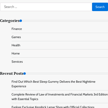
Search
for:
Categories
Finance
Games
Health
Home
Services
Recent Posts
Find Out Which Best Sleep Gummy Delivers the Best Nighttime
Experience
Complete Review of Law of Investments and Financial Markets 3rd Edition
with Essential Topics
Explore Exclusive Kendrick Lamar Shop with Official Collections