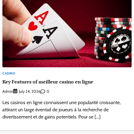
CASINO
Key Features of meilleur casino en ligne
Admin
0
July 24, 2026
Les casinos en ligne connaissent une popularité croissante,
attirant un large éventail de joueurs à la recherche de
divertissement et de gains potentiels. Pour se […]