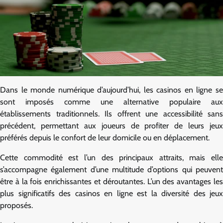
Dans le monde numérique d’aujourd’hui, les casinos en ligne se
sont imposés comme une alternative populaire aux
établissements traditionnels. Ils offrent une accessibilité sans
précédent, permettant aux joueurs de profiter de leurs jeux
préférés depuis le confort de leur domicile ou en déplacement.
Cette commodité est l’un des principaux attraits, mais elle
s’accompagne également d’une multitude d’options qui peuvent
être à la fois enrichissantes et déroutantes. L’un des avantages les
plus significatifs des casinos en ligne est la diversité des jeux
proposés.