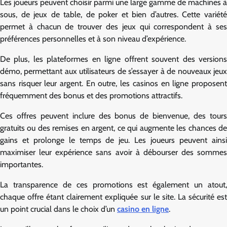
Les joueurs peuvent choisir parmi une large gamme de machines à
sous, de jeux de table, de poker et bien d’autres. Cette variété
permet à chacun de trouver des jeux qui correspondent à ses
préférences personnelles et à son niveau d’expérience.
De plus, les plateformes en ligne offrent souvent des versions
démo, permettant aux utilisateurs de s’essayer à de nouveaux jeux
sans risquer leur argent. En outre, les casinos en ligne proposent
fréquemment des bonus et des promotions attractifs.
Ces offres peuvent inclure des bonus de bienvenue, des tours
gratuits ou des remises en argent, ce qui augmente les chances de
gains et prolonge le temps de jeu. Les joueurs peuvent ainsi
maximiser leur expérience sans avoir à débourser des sommes
importantes.
La transparence de ces promotions est également un atout,
chaque offre étant clairement expliquée sur le site. La sécurité est
un point crucial dans le choix d’un
casino en ligne
.