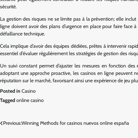
sécurité.
La gestion des risques ne se limite pas à la prévention; elle inclu
ligne doivent avoir des plans d’urgence en place pour faire face à 
défaillance technique.
Cela implique d’avoir des équipes dédiées, prêtes à intervenir rapid
essentiel d’évaluer régulièrement les stratégies de gestion des risqu
Un suivi constant permet d’ajuster les mesures en fonction de
adoptant une approche proactive, les casinos en ligne peuvent non 
réputation sur le marché, favorisant ainsi une expérience de jeu plus
Posted in
Casino
Tagged
online casino
Post
Previous:
Winning Methods for casinos nuevos online españa
navigation