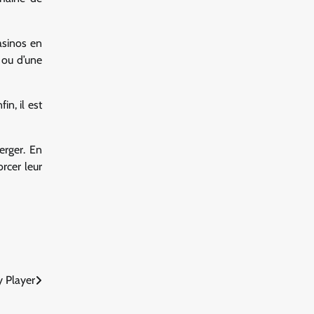
asinos en
 ou d’une
in, il est
erger. En
rcer leur
y Player