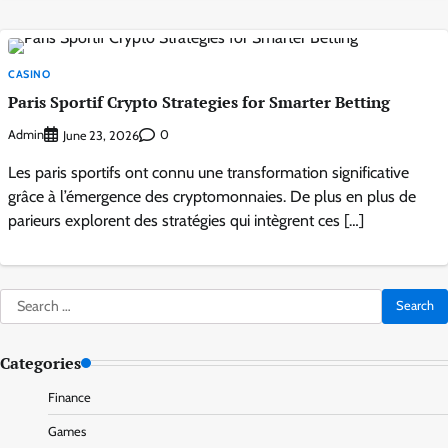
CASINO
Paris Sportif Crypto Strategies for Smarter Betting
Admin
0
June 23, 2026
Les paris sportifs ont connu une transformation significative
grâce à l’émergence des cryptomonnaies. De plus en plus de
parieurs explorent des stratégies qui intègrent ces […]
Search
for:
Categories
Finance
Games