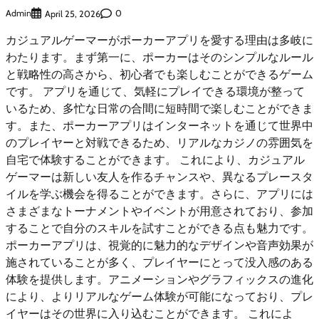
Admin
0
April 25, 2026
カジュアルゲーマーがポーカーアプリを愛する理由は多岐に
わたります。まず第一に、ポーカーはそのシンプルなルール
と戦略性の高さから、初心者でも楽しむことができるゲーム
です。 アプリを通じて、気軽にプレイできる環境が整って
いるため、多忙な日常の合間に短時間で楽しむことができま
す。また、ポーカーアプリはインターネットを通じて世界中
のプレイヤーと対戦できるため、リアルなカジノの雰囲気を
自宅で体験することができます。 これにより、カジュアル
ゲーマーは新しい友人を作るチャンスや、異なるプレースタ
イルを学ぶ機会を得ることができます。さらに、アプリには
さまざまなトーナメントやイベントが用意されており、参加
することで自分のスキルを試すことができる点も魅力です。
ポーカーアプリは、視覚的に魅力的なデザインや音声効果が
施されていることが多く、プレイヤーにとって没入感のある
体験を提供します。アニメーションやグラフィックスの進化
により、よりリアルなゲーム体験が可能になっており、プレ
イヤーはその世界に入り込むことができます。 これによ