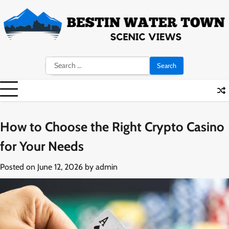
Skip
to
content
Search
for:
How to Choose the Right Crypto Casino
for Your Needs
Posted on
June 12, 2026
by
admin