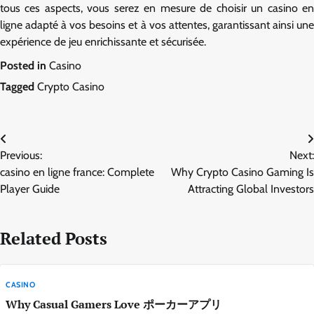
tous ces aspects, vous serez en mesure de choisir un casino en
ligne adapté à vos besoins et à vos attentes, garantissant ainsi une
expérience de jeu enrichissante et sécurisée.
Posted in
Casino
Tagged
Crypto Casino
Post
Previous:
Next:
navigation
casino en ligne france: Complete
Why Crypto Casino Gaming Is
Player Guide
Attracting Global Investors
Related Posts
CASINO
Why Casual Gamers Love ポーカーアプリ