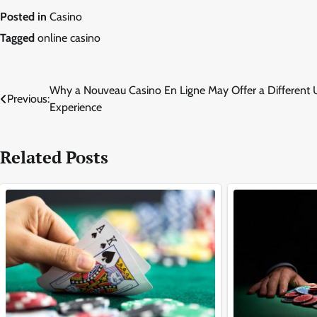
Posted in
Casino
Tagged
online casino
Post
Why a Nouveau Casino En Ligne May Offer a Different 
Previous:
Experience
navigation
Related Posts