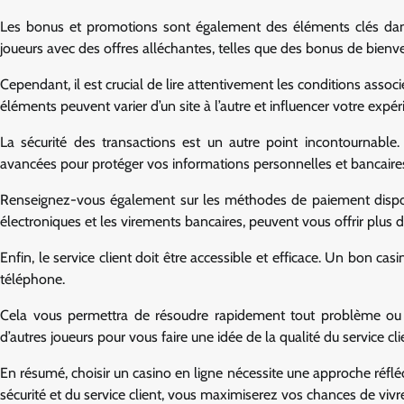
Les bonus et promotions sont également des éléments clés dan
joueurs avec des offres alléchantes, telles que des bonus de bienve
Cependant, il est crucial de lire attentivement les conditions associé
éléments peuvent varier d’un site à l’autre et influencer votre expér
La sécurité des transactions est un autre point incontournable
avancées pour protéger vos informations personnelles et bancaire
Renseignez-vous également sur les méthodes de paiement disponible
électroniques et les virements bancaires, peuvent vous offrir plus de
Enfin, le service client doit être accessible et efficace. Un bon c
téléphone.
Cela vous permettra de résoudre rapidement tout problème ou q
d’autres joueurs pour vous faire une idée de la qualité du service cli
En résumé, choisir un casino en ligne nécessite une approche réfléc
sécurité et du service client, vous maximiserez vos chances de vivre