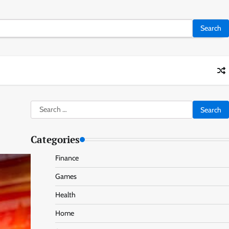
Search
for:
Categories
Finance
Games
Health
Home