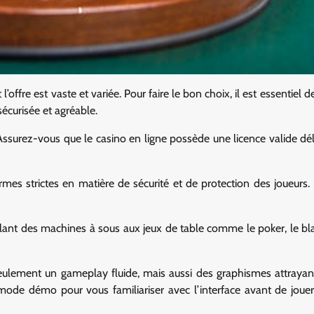
l’offre est vaste et variée. Pour faire le bon choix, il est essentiel 
sécurisée et agréable.
s. Assurez-vous que le casino en ligne possède une licence valide dé
mes strictes en matière de sécurité et de protection des joueurs.
llant des machines à sous aux jeux de table comme le poker, le bla
eulement un gameplay fluide, mais aussi des graphismes attrayan
 mode démo pour vous familiariser avec l’interface avant de joue