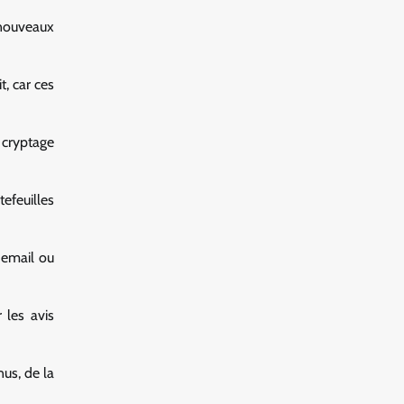
 nouveaux
t, car ces
 cryptage
efeuilles
, email ou
 les avis
nus, de la