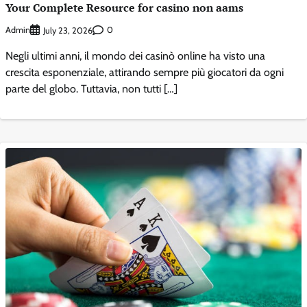
Your Complete Resource for casino non aams
Admin
0
July 23, 2026
Negli ultimi anni, il mondo dei casinò online ha visto una
crescita esponenziale, attirando sempre più giocatori da ogni
parte del globo. Tuttavia, non tutti […]