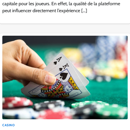
capitale pour les joueurs. En effet, la qualité de la plateforme
peut influencer directement l’expérience […]
CASINO