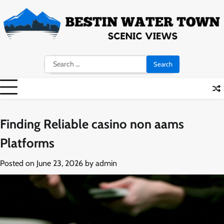
Skip
to
content
Search
for:
Finding Reliable casino non aams
Platforms
Posted on
June 23, 2026
by
admin