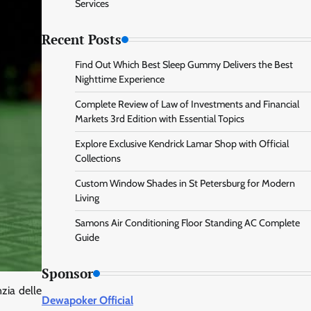
Services
Recent Posts
Find Out Which Best Sleep Gummy Delivers the Best
Nighttime Experience
Complete Review of Law of Investments and Financial
Markets 3rd Edition with Essential Topics
Explore Exclusive Kendrick Lamar Shop with Official
Collections
Custom Window Shades in St Petersburg for Modern
Living
Samons Air Conditioning Floor Standing AC Complete
Guide
Sponsor
nzia delle
Dewapoker Official