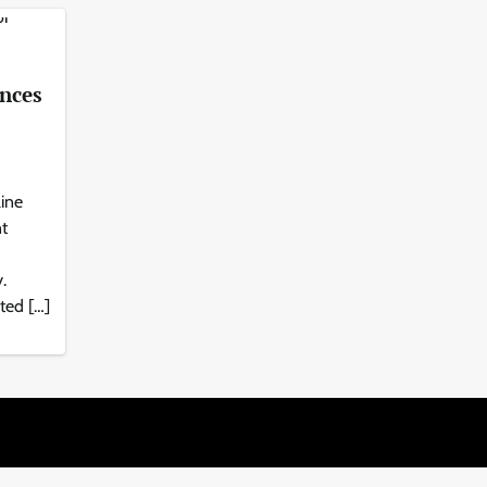
ences
line
t
.
ted […]