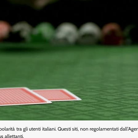
ità tra gli utenti italiani. Questi siti, non regolamentati dall’Age
 allettanti.