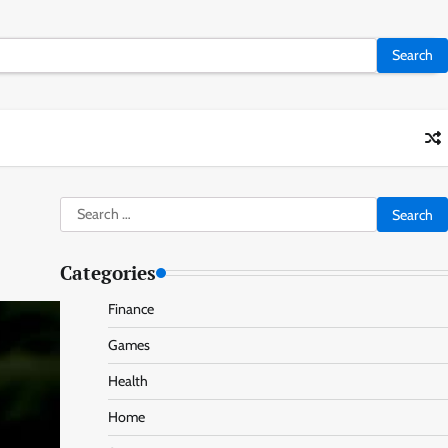
Search
for:
Categories
Finance
Games
Health
Home