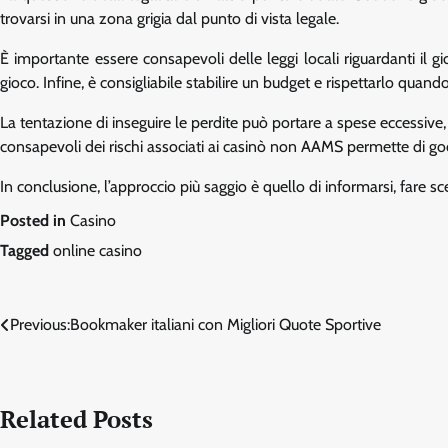
trovarsi in una zona grigia dal punto di vista legale.
È importante essere consapevoli delle leggi locali riguardanti il 
gioco. Infine, è consigliabile stabilire un budget e rispettarlo qua
La tentazione di inseguire le perdite può portare a spese eccessiv
consapevoli dei rischi associati ai casinò non AAMS permette di god
In conclusione, l’approccio più saggio è quello di informarsi, fare s
Posted in
Casino
Tagged
online casino
Post
Previous:
Bookmaker italiani con Migliori Quote Sportive
navigation
Related Posts