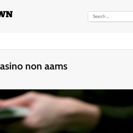
Search
for:
 casino non aams