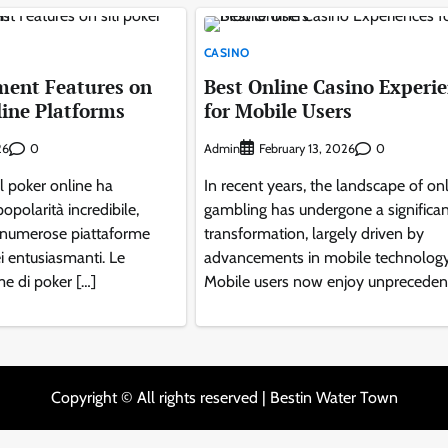
CASINO
ment Features on
Best Online Casino Experi
line Platforms
for Mobile Users
0
Admin
0
26
February 13, 2026
 il poker online ha
In recent years, the landscape of on
polarità incredibile,
gambling has undergone a significan
e numerose piattaforme
transformation, largely driven by
i entusiasmanti. Le
advancements in mobile technology
me di poker […]
Mobile users now enjoy unpreceden
Copyright © All rights reserved | Bestin Water Town