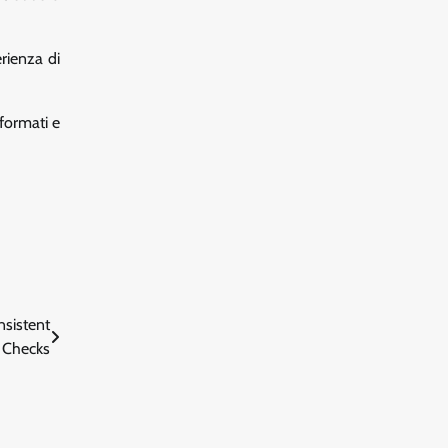
rienza di
formati e
nsistent
 Checks