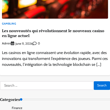
GAMBLING
Les nouveautés qui révolutionnent le nouveaux casino
en ligne actuel
Admin
0
June 11, 2026
Les casinos en ligne connaissent une évolution rapide, avec des
innovations qui transforment l’expérience des joueurs. Parmi ces
nouveautés, l’intégration de la technologie blockchain se […]
Search
for:
Categories
Finance