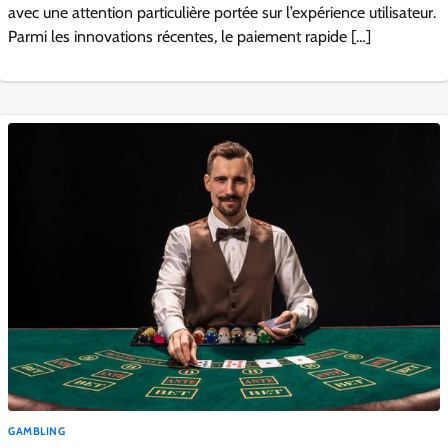
avec une attention particulière portée sur l’expérience utilisateur.
Parmi les innovations récentes, le paiement rapide […]
GAMBLING