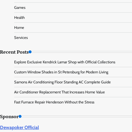
Games
Health
Home
Services
Recent Posts
Explore Exclusive Kendrick Lamar Shop with Official Collections
Custom Window Shades in St Petersburg for Modern Living
Samons Air Conditioning Floor Standing AC Complete Guide
Air Conditioner Replacement That Increases Home Value
Fast Furnace Repair Henderson Without the Stress
Sponsor
Dewapoker Official