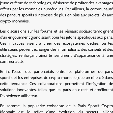
jeune et férue de technologies, désireuse de profiter des avantages
offerts par les monnaies numériques. Par ailleurs, la communauté
des parieurs sportifs s’intéresse de plus en plus aux projets liés aux
crypto monnaies.
Les discussions sur les forums et les réseaux sociaux témoignent
d’un engouement grandissant pour les jetons spécifiques aux paris.
Ces initiatives visent à créer des écosystèmes dédiés, où les
utilisateurs peuvent échanger des informations, des conseils et des
stratégies, renforçant ainsi le sentiment d’appartenance à une
communauté.
Enfin, l’essor des partenariats entre les plateformes de paris
sportifs et les entreprises de crypto monnaie joue un rôle clé dans
cette tendance. Ces collaborations permettent l’intégration de
solutions innovantes, telles que les paris en direct, et améliorent
l’expérience utilisateur.
En somme, la popularité croissante de la Paris Sportif Crypto
Monnaie est le reflet d’une évolution du secteur, alliant