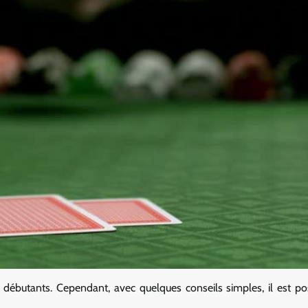
débutants. Cependant, avec quelques conseils simples, il est po