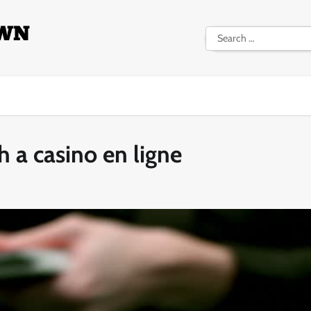
Search
for:
h a casino en ligne