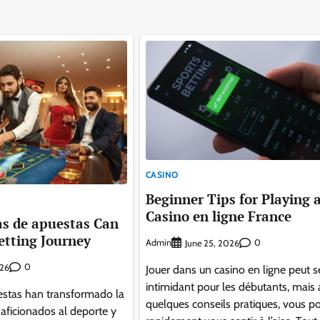
CASINO
Beginner Tips for Playing a
Casino en ligne France
s de apuestas Can
etting Journey
Admin
0
June 25, 2026
0
026
Jouer dans un casino en ligne peut 
intimidant pour les débutants, mais
estas han transformado la
quelques conseils pratiques, vous p
aficionados al deporte y