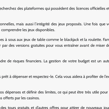
echerchez des plateformes qui possèdent des licences officielles et
onnelles, mais aussi l’intégrité des jeux proposés. Une fois que 
n comprendre les jeux disponibles.
es à sous aux jeux de table comme le blackjack et la roulette. Fami
par des versions gratuites pour vous entraîner avant de miser de
e de risques financiers. La gestion de votre budget est un aut
rêt à dépenser et respectez-le. Cela vous aidera à profiter de l’e
dépenses et définir des limites, ce qui peut être très utile pour 
 offerts par les casinos.
s tours gratuits et d’autres offres pour attirer de nouveaux jou