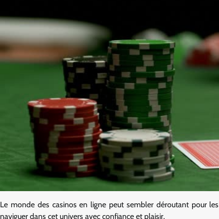
Le monde des casinos en ligne peut sembler déroutant pour les 
naviguer dans cet univers avec confiance et plaisir.