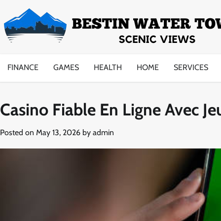
Skip
to
content
FINANCE
GAMES
HEALTH
HOME
SERVICES
Casino Fiable En Ligne Avec J
Posted on
May 13, 2026
by
admin