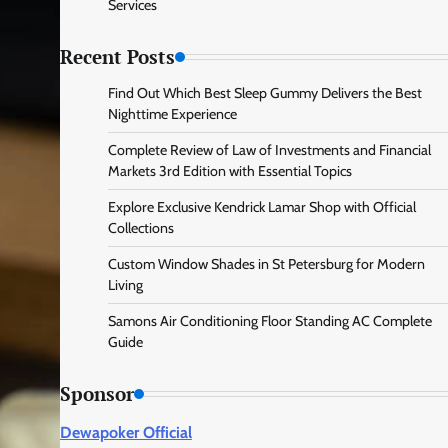
Services
Recent Posts
Find Out Which Best Sleep Gummy Delivers the Best
Nighttime Experience
Complete Review of Law of Investments and Financial
Markets 3rd Edition with Essential Topics
Explore Exclusive Kendrick Lamar Shop with Official
Collections
Custom Window Shades in St Petersburg for Modern
Living
Samons Air Conditioning Floor Standing AC Complete
Guide
Sponsor
Dewapoker Official