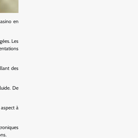
casino en
égées. Les
entations
llant des
luide. De
 aspect à
ctroniques
ons.