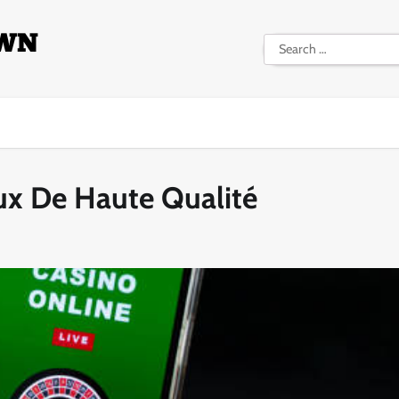
Search
for:
eux De Haute Qualité