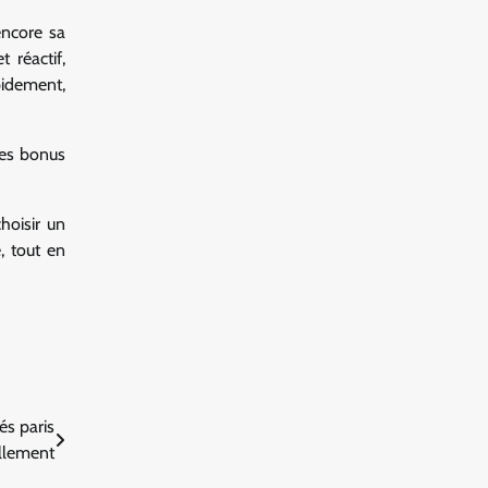
encore sa
 réactif,
apidement,
les bonus
hoisir un
, tout en
és paris
ellement