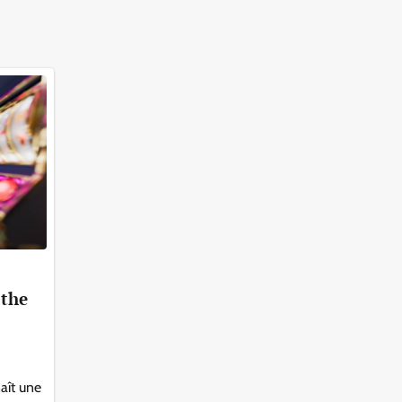
 the
aît une