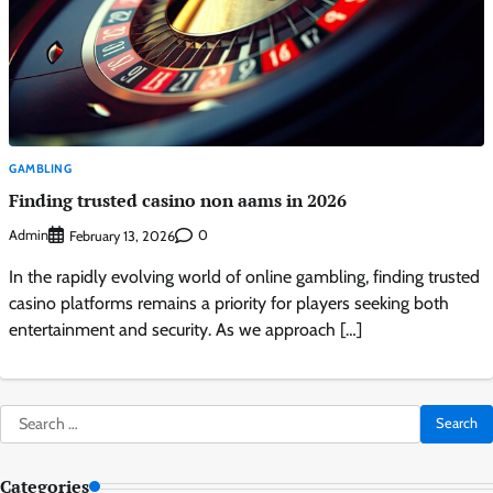
GAMBLING
Finding trusted casino non aams in 2026
Admin
0
February 13, 2026
In the rapidly evolving world of online gambling, finding trusted
casino platforms remains a priority for players seeking both
entertainment and security. As we approach […]
Search
for:
Categories