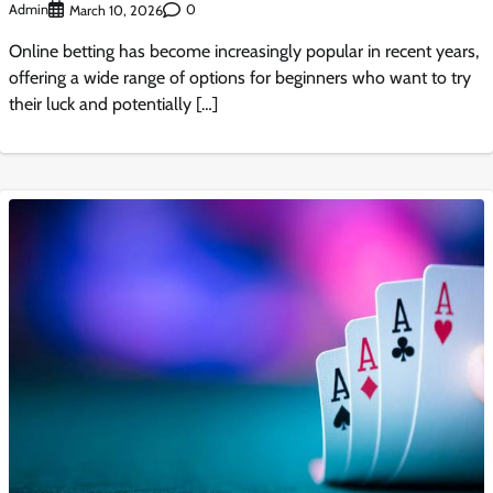
Admin
0
March 10, 2026
Online betting has become increasingly popular in recent years,
offering a wide range of options for beginners who want to try
their luck and potentially […]