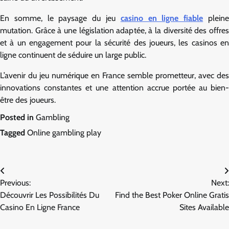
En somme, le paysage du jeu
casino en ligne fiable
plein
mutation. Grâce à une législation adaptée, à la diversité des offres
et à un engagement pour la sécurité des joueurs, les casinos en
ligne continuent de séduire un large public.
L’avenir du jeu numérique en France semble prometteur, avec des
innovations constantes et une attention accrue portée au bien-
être des joueurs.
Posted in
Gambling
Tagged
Online gambling play
Post
Previous:
Next:
navigation
Découvrir Les Possibilités Du
Find the Best Poker Online Gratis
Casino En Ligne France
Sites Available