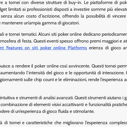
pare a tornei con diverse strutture di buy-in. Le piattaforme di po
get limitati ai professionisti disposti a investire somme più elevate
senza alcun costo d’iscrizione, offrendo la possibilità di vincere
 e mantenere un’ampia gamma di giocatori.
iali e tornei tematici. Alcuni siti poker online dedicano periodicame
n’atmosfera di festa. Questi eventi spesso offrono premi maggiori e a
t Features on siti poker online Platforms
erienza di gioco a
ribuisce a rendere il poker online così avvincente. Questi tornei pe
entando l’intensità del gioco e le opportunità di interazione. In
ggiornamenti sulle chip count e le eliminazioni, rende l’esperienza 
intuitiva e strumenti di analisi avanzati. Questi strumenti aiutano i g
 combinazione di elementi visivi accattivanti e funzionalità pratich
dere di un’esperienza di gioco fluida e stimolante.
à di tornei e caratteristiche che migliorano l’esperienza compless