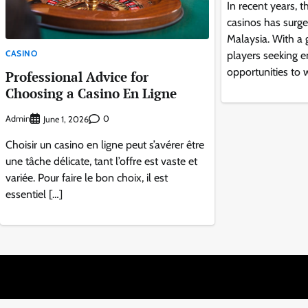
In recent years, t
casinos has surge
Malaysia. With a
CASINO
players seeking 
opportunities to 
Professional Advice for
Choosing a Casino En Ligne
Admin
0
June 1, 2026
Choisir un casino en ligne peut s’avérer être
une tâche délicate, tant l’offre est vaste et
variée. Pour faire le bon choix, il est
essentiel […]