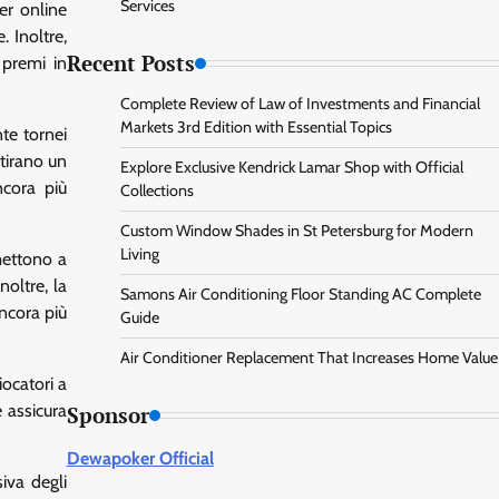
Services
ker online
. Inoltre,
Recent Posts
 premi in
Complete Review of Law of Investments and Financial
Markets 3rd Edition with Essential Topics
nte tornei
ttirano un
Explore Exclusive Kendrick Lamar Shop with Official
ncora più
Collections
Custom Window Shades in St Petersburg for Modern
Living
rmettono a
oltre, la
Samons Air Conditioning Floor Standing AC Complete
ancora più
Guide
Air Conditioner Replacement That Increases Home Value
iocatori a
e assicura
Sponsor
Dewapoker Official
iva degli