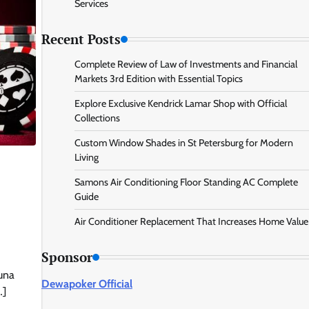
Services
Recent Posts
Complete Review of Law of Investments and Financial
Markets 3rd Edition with Essential Topics
Explore Exclusive Kendrick Lamar Shop with Official
Collections
Custom Window Shades in St Petersburg for Modern
Living
Samons Air Conditioning Floor Standing AC Complete
Guide
Air Conditioner Replacement That Increases Home Value
Sponsor
 una
Dewapoker Official
…]