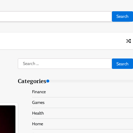
Search
for:
Categories
Finance
Games
Health
Home