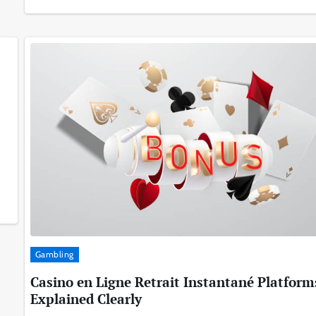
Gambling
Casino en Ligne Retrait Instantané Platform
Explained Clearly