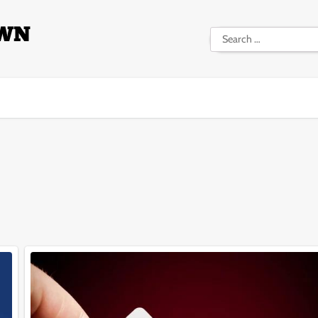
Search
for: